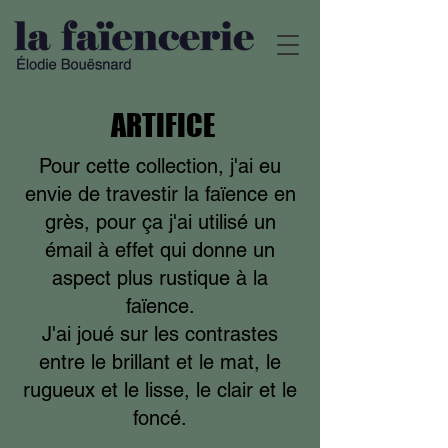
ARTIFICE
Pour cette collection, j'ai eu
envie de travestir la faïence en
grès, pour ça j'ai utilisé un
émail à effet qui donne un
aspect plus rustique à la
faïence.
J'ai joué sur les contrastes
entre le brillant et le mat, le
rugueux et le lisse, le clair et le
foncé.